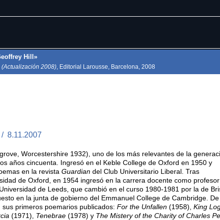
eoffrey Hill»
(Actualización 2008)
, Editorial Larousse, Barcelona, 2008
 / 8.11.2007
grove, Worcestershire 1932), uno de los más relevantes de la generac
los años cincuenta. Ingresó en el Keble College de Oxford en 1950 y
oemas en la revista
Guardian
del Club Universitario Liberal. Tras
sidad de Oxford, en 1954 ingresó en la carrera docente como profesor
a Universidad de Leeds, que cambió en el curso 1980-1981 por la de Bri
puesto en la junta de gobierno del Emmanuel College de Cambridge. De
n sus primeros poemarios publicados:
For the Unfallen
(1958),
King Lo
rcia
(1971),
Tenebrae
(1978) y
The Mistery of the Charity of Charles P