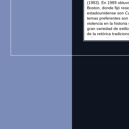
(1983). En 1989 obtuvo
Boston, donde fijó res
estadounidense son
C
temas preferentes son 
violencia en la histor
gran variedad de estilo
de la retórica tradicio
collage, eslóganes polí
últimos libros de poe
ensayística se cuenta
Collected Prose
(2007)