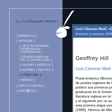
Lluís Cànovas Martí, «G
Escrit per a
Larousse 2000 
Geoffrey Hill
Lluís Cànovas Martí
Poeta británico (Broms
de poetas ingleses de 
publicó sus primeros p
graduarse en la Univer
literatura inglesa en l
y al siguiente por un 
esta primera etapa so
(1968),
Himnos de Me