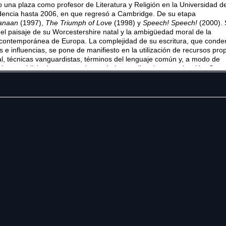
 una plaza como profesor de Literatura y Religión en la Universidad d
idencia hasta 2006, en que regresó a Cambridge. De su etapa
anaan
(1997),
The Triumph of Love
(1998) y
Speech! Speech!
(2000).
el paisaje de su Worcestershire natal y la ambigüedad moral de la
ia contemporánea de Europa. La complejidad de su escritura, que cond
s e influencias, se pone de manifiesto en la utilización de recursos pro
nal, técnicas vanguardistas, términos del lenguaje común y, a modo de
ticos, publicitarios y expresiones de los medios de comunicación. Sus
mas son
Without Title
(2006) y
A Treatise of Civil Power
(2007). En su ob
n
The Enemy's Country
(1991),
Style and Faith
(2003) y el compilatorio
.