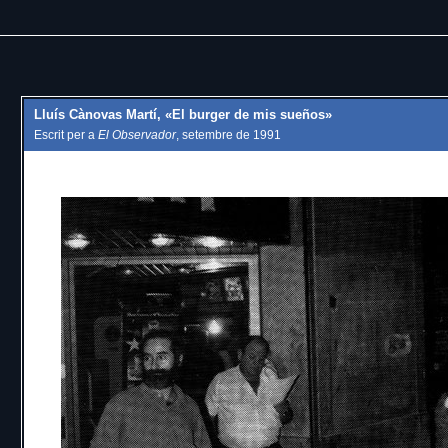
Lluís Cànovas Martí, «El burger de mis sueños»
Escrit per a
El Observador
, setembre de 1991